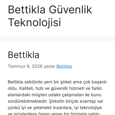
Bettikla Güvenlik
Teknolojisi
Bettikla
Temmuz 8, 2026
yazar
Bettıkla
Bettikla sektörde yeni bir şirket ama çok başarılı
oldu. Kaliteli, hızlı ve güvenilir hizmeti ve farklı
alanlardaki müşteri odaklı çalışmaları ile bunu
sürdürebilmektedir. Şirketin birçok avantajı var
çünkü iyi ve yetenekli insanlara, iyi teknolojiye
ve müşterilere önem veren bir hizmete sahip.