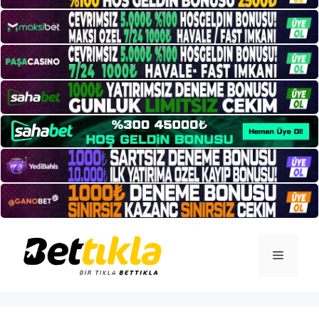
İçeriğe
atla
Menü