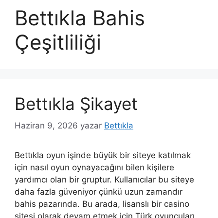
Bettıkla Bahis
Çeşitliliği
Bettıkla Şikayet
Haziran 9, 2026
yazar
Bettıkla
Bettıkla oyun işinde büyük bir siteye katılmak
için nasıl oyun oynayacağını bilen kişilere
yardımcı olan bir gruptur. Kullanıcılar bu siteye
daha fazla güveniyor çünkü uzun zamandır
bahis pazarında. Bu arada, lisanslı bir casino
sitesi olarak devam etmek için Türk oyuncuları