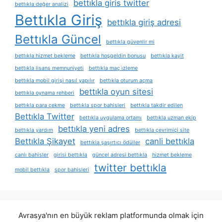
bettıkla giris twitter
bettıkla değer analizi
Bettıkla Giriş
bettıkla giriş adresi
Bettıkla Güncel
bettıkla güvenlir mi
bettıkla hizmet bekleme
bettıkla hoşgeldin bonusu
bettıkla kayit
bettıkla lisans memnuniyeti
bettıkla maç i̇zleme
bettıkla mobil girişi nasıl yapılır
bettıkla oturum açma
bettıkla oyun sitesi
bettıkla oynama rehberi
bettıkla para çekme
bettıkla spor bahisleri
bettıkla takdir edilen
Bettıkla Twitter
bettıkla uygulama ortamı
bettıkla uzman ekip
bettıkla yeni adres
bettıkla yardım
bettıkla çevrimiçi site
Bettıkla Şikayet
canli bettıkla
bettıkla şaşırtıcı ödüller
canlı bahisler
girisi bettıkla
güncel adresi bettıkla
hizmet bekleme
twitter bettıkla
mobil bettıkla
spor bahisleri
Avrasya'nın en büyük reklam platformunda olmak için