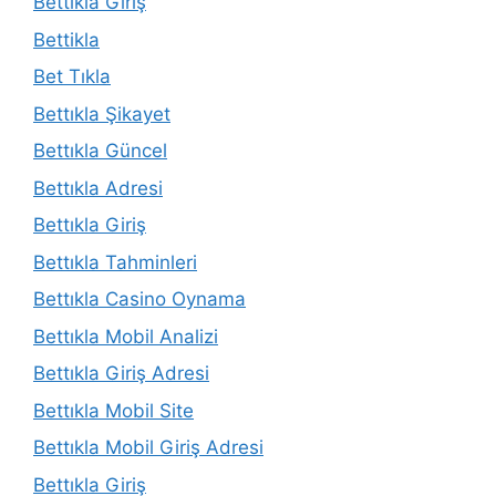
Bettikla Giriş
Bettikla
Bet Tıkla
Bettıkla Şikayet
Bettıkla Güncel
Bettıkla Adresi
Bettıkla Giriş
Bettıkla Tahminleri
Bettıkla Casino Oynama
Bettıkla Mobil Analizi
Bettıkla Giriş Adresi
Bettıkla Mobil Site
Bettıkla Mobil Giriş Adresi
Bettıkla Giriş