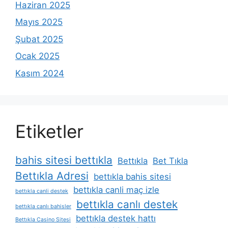
Haziran 2025
Mayıs 2025
Şubat 2025
Ocak 2025
Kasım 2024
Etiketler
bahis sitesi bettıkla
Bettıkla
Bet Tıkla
Bettıkla Adresi
bettıkla bahis sitesi
bettıkla canli maç izle
bettıkla canli destek
bettıkla canlı destek
bettıkla canlı bahisler
bettıkla destek hattı
Bettıkla Casino Sitesi