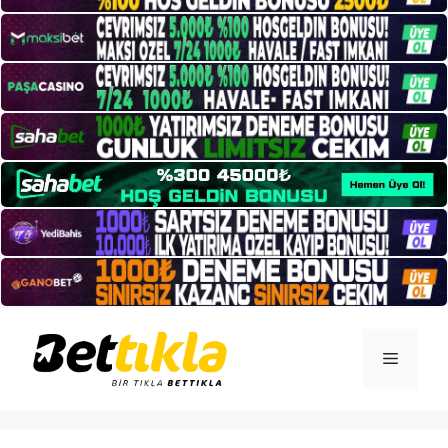
İçeriğe
atla
Menü