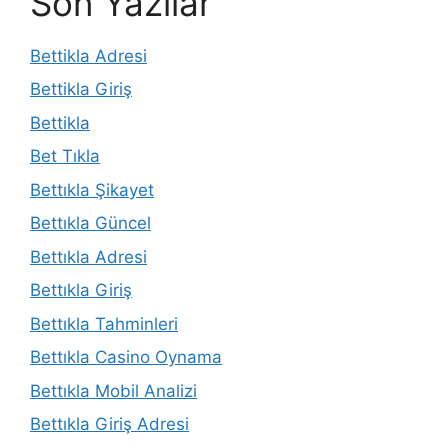
Son Yazılar
Bettikla Adresi
Bettikla Giriş
Bettikla
Bet Tıkla
Bettıkla Şikayet
Bettıkla Güncel
Bettıkla Adresi
Bettıkla Giriş
Bettıkla Tahminleri
Bettıkla Casino Oynama
Bettıkla Mobil Analizi
Bettıkla Giriş Adresi