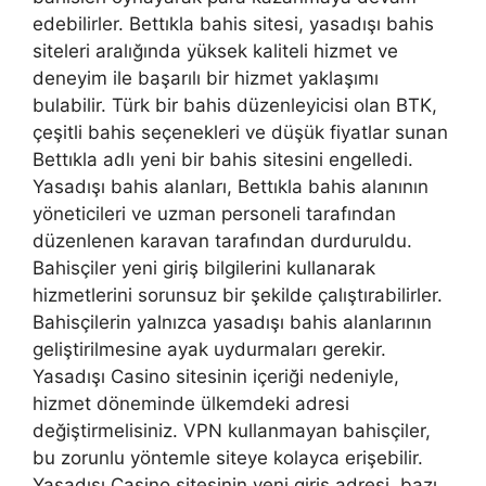
edebilirler. Bettıkla bahis sitesi, yasadışı bahis
siteleri aralığında yüksek kaliteli hizmet ve
deneyim ile başarılı bir hizmet yaklaşımı
bulabilir. Türk bir bahis düzenleyicisi olan BTK,
çeşitli bahis seçenekleri ve düşük fiyatlar sunan
Bettıkla adlı yeni bir bahis sitesini engelledi.
Yasadışı bahis alanları, Bettıkla bahis alanının
yöneticileri ve uzman personeli tarafından
düzenlenen karavan tarafından durduruldu.
Bahisçiler yeni giriş bilgilerini kullanarak
hizmetlerini sorunsuz bir şekilde çalıştırabilirler.
Bahisçilerin yalnızca yasadışı bahis alanlarının
geliştirilmesine ayak uydurmaları gerekir.
Yasadışı Casino sitesinin içeriği nedeniyle,
hizmet döneminde ülkemdeki adresi
değiştirmelisiniz. VPN kullanmayan bahisçiler,
bu zorunlu yöntemle siteye kolayca erişebilir.
Yasadışı Casino sitesinin yeni giriş adresi, bazı