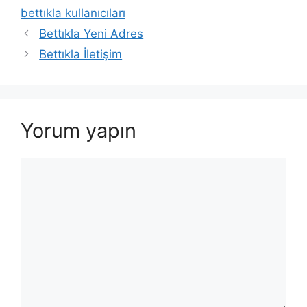
bettıkla kullanıcıları
Bettıkla Yeni Adres
Bettıkla İletişim
Yorum yapın
Yorum