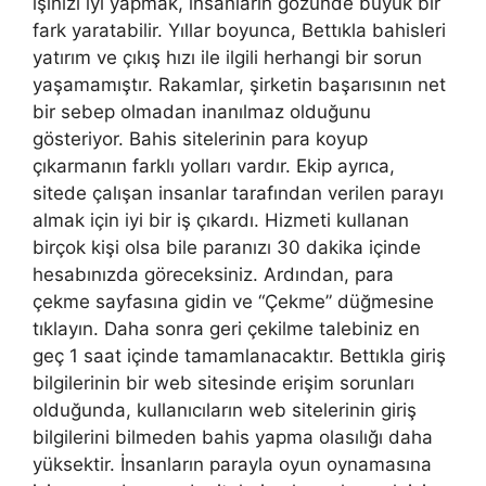
işinizi iyi yapmak, insanların gözünde büyük bir
fark yaratabilir. Yıllar boyunca, Bettıkla bahisleri
yatırım ve çıkış hızı ile ilgili herhangi bir sorun
yaşamamıştır. Rakamlar, şirketin başarısının net
bir sebep olmadan inanılmaz olduğunu
gösteriyor. Bahis sitelerinin para koyup
çıkarmanın farklı yolları vardır. Ekip ayrıca,
sitede çalışan insanlar tarafından verilen parayı
almak için iyi bir iş çıkardı. Hizmeti kullanan
birçok kişi olsa bile paranızı 30 dakika içinde
hesabınızda göreceksiniz. Ardından, para
çekme sayfasına gidin ve “Çekme” düğmesine
tıklayın. Daha sonra geri çekilme talebiniz en
geç 1 saat içinde tamamlanacaktır. Bettıkla giriş
bilgilerinin bir web sitesinde erişim sorunları
olduğunda, kullanıcıların web sitelerinin giriş
bilgilerini bilmeden bahis yapma olasılığı daha
yüksektir. İnsanların parayla oyun oynamasına