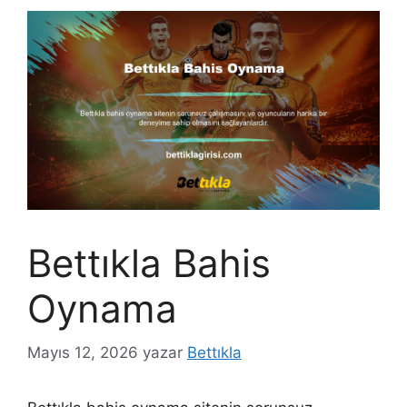
Bettıkla Bahis
Oynama
Mayıs 12, 2026
yazar
Bettıkla